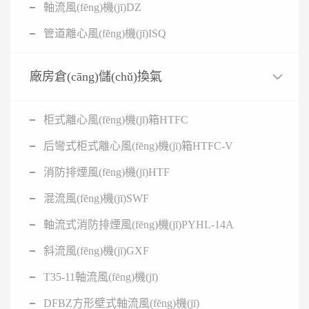
軸流風(fēng)機(jī)DZ
管道離心風(fēng)機(jī)ISQ
廠房倉(cāng)儲(chǔ)換氣
柜式離心風(fēng)機(jī)箱HTFC
后彎式柜式離心風(fēng)機(jī)箱HTFC-V
消防排煙風(fēng)機(jī)HTF
混流風(fēng)機(jī)SWF
軸流式消防排煙風(fēng)機(jī)PYHL-14A
斜流風(fēng)機(jī)GXF
T35-11軸流風(fēng)機(jī)
DFBZ方形壁式軸流風(fēng)機(jī)