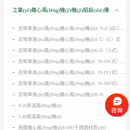
工業(yè)離心風(fēng)機(jī)機(jī)組設(shè)備
后彎單進(jìn)風(fēng)離心風(fēng)機(jī)4-79 (C)式(316不銹鋼)
后彎單進(jìn)風(fēng)離心風(fēng)機(jī)4-72（C）式
后彎單進(jìn)風(fēng)離心風(fēng)機(jī)6-35（A式）
后彎單進(jìn)風(fēng)離心風(fēng)機(jī)（9-19A式）碳鋼材質(zhì)
后彎單進(jìn)風(fēng)離心風(fēng)機(jī)（9-19A式）不銹鋼材質(zhì)
后彎單進(jìn)風(fēng)離心風(fēng)機(jī)（9-19D式）不銹鋼材質(zhì)
后彎單進(jìn)風(fēng)離心風(fēng)機(jī)9-26
9-26高溫風(fēng)機(jī)
5-48高溫風(fēng)機(jī)
高壓離心風(fēng)機(jī)8-09D不銹鋼材質(zhì)